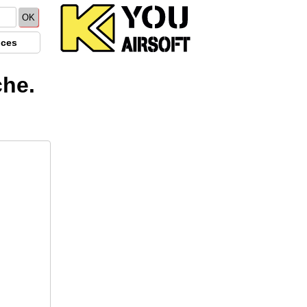
ices
che.