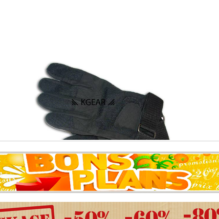
Kgear - Gants Polyester taille L - Noir - modèle ATF
10.00 �