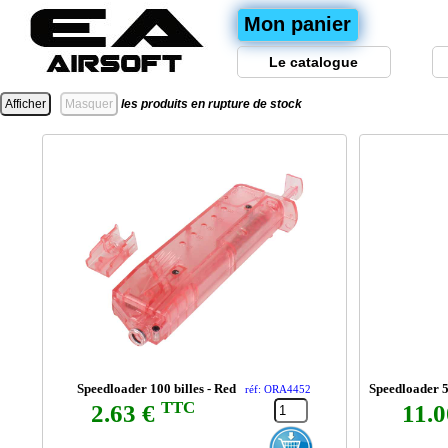
Mon panier
Le catalogue
les produits en rupture de stock
Speedloader 100 billes - Red
Speedloader 5
réf: ORA4452
TTC
2.63 €
11.