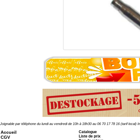
Partie mecanique 004 p
5.68 �
Joignable par téléphone du lundi au vendredi de 10h à 18h30 au 06 70 17 78 16 (tarif local)
In
Accueil
Catalogue
Liste de prix
CGV