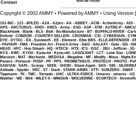
Bon de retour
Contact
Copyright © 2002 AMMY • Powered by AMMY • Using Versio
101-INC -
123 -
8FILED -
A2A -
A2pro -
AA -
ABBEY -
ACM -
ActionArmy -
ADI -
APS -
ARCTURUS -
ARDI -
ARES -
Army -
ASG -
ASP -
ATM -
AUTRE-P -
AWCU
BlackHawk -
Blank -
BLS -
Bolt -
Bo-Manufacture -
BT -
BUFFALO-RIVER -
Cart
Defend -
CONDOR -
COUNTRY-SELLERI -
CROSMAN -
CSI -
CYBERGUN -
CYM
DYE -
DYTAC -
EA -
EasïworK -
EE -
Element -
Elite BBS -
ELLE-DEFENDER -
E
Kyou - Kit joint avec in
-
FAVOUR -
FMA -
Freedom Art -
French Army -
G&G -
GALAXY -
Gate -
GG -
GH
1.32 �
HEAD -
HFC -
Hou Shiueh -
HQ -
HTECK -
HTX -
ICS -
ISSC -
JBU -
Jefftron -
JG 
KCS -
KWC -
KYOU -
Kyou-lot -
Kyou-old -
LAGOLIGHT -
LCT -
Lone Star -
LONE
Maruzen -
MAT -
Mechanix -
MEDUSA -
Megaline -
MF -
Modify -
Mosa -
Night-Ev
Panaro -
Portasol -
POSP -
PP -
PPS -
PROMETHEUS -
PROTECH -
PROTO -
Puf
SANYAN -
SAPL -
Scorpy -
SEEK -
SHOEI -
Shoot-Again -
SHS -
SIIS -
SILVERB
Attitude -
Spyder -
SRC -
ST -
Stark -
STARK-ARMS -
STTI -
SUBZERO -
SWAP -
Tippmann -
TK -
TMC -
Tornado -
UHC -
ULTRA-FORCE -
Umarex -
umarex -
US
Walther -
WE -
Well -
WILEY-X -
WINGUN -
WOLVERINE -
XCORTECH -
XtremeR