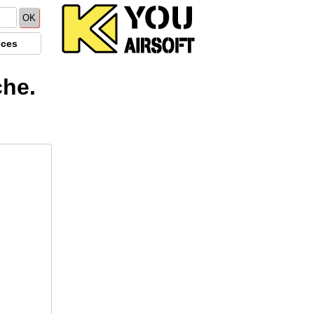
ices
che.