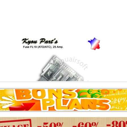
Kyou - Fuse FL19 (ATO/ATC) 25 Amp - Fusible FL19 25A
0.04 �