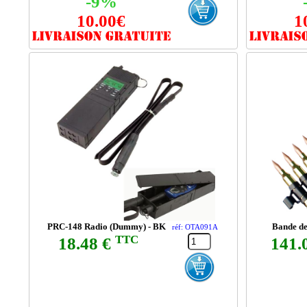
-9%
10.00€
1
PRC-148 Radio (Dummy) - BK
Bande de
réf: OTA091A
TTC
18.48 €
141.