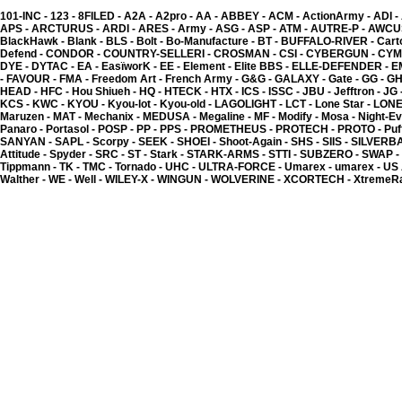
101-INC -
123 -
8FILED -
A2A -
A2pro -
AA -
ABBEY -
ACM -
ActionArmy -
ADI -
APS -
ARCTURUS -
ARDI -
ARES -
Army -
ASG -
ASP -
ATM -
AUTRE-P -
AWCU
BlackHawk -
Blank -
BLS -
Bolt -
Bo-Manufacture -
BT -
BUFFALO-RIVER -
Cart
Defend -
CONDOR -
COUNTRY-SELLERI -
CROSMAN -
CSI -
CYBERGUN -
CYM
DYE -
DYTAC -
EA -
EasïworK -
EE -
Element -
Elite BBS -
ELLE-DEFENDER -
E
-
FAVOUR -
FMA -
Freedom Art -
French Army -
G&G -
GALAXY -
Gate -
GG -
GH
HEAD -
HFC -
Hou Shiueh -
HQ -
HTECK -
HTX -
ICS -
ISSC -
JBU -
Jefftron -
JG 
KCS -
KWC -
KYOU -
Kyou-lot -
Kyou-old -
LAGOLIGHT -
LCT -
Lone Star -
LONE
Maruzen -
MAT -
Mechanix -
MEDUSA -
Megaline -
MF -
Modify -
Mosa -
Night-Ev
Panaro -
Portasol -
POSP -
PP -
PPS -
PROMETHEUS -
PROTECH -
PROTO -
Puf
Kyou - KPB plastic 0.20
SANYAN -
SAPL -
Scorpy -
SEEK -
SHOEI -
Shoot-Again -
SHS -
SIIS -
SILVERB
4.00 �
Attitude -
Spyder -
SRC -
ST -
Stark -
STARK-ARMS -
STTI -
SUBZERO -
SWAP -
Tippmann -
TK -
TMC -
Tornado -
UHC -
ULTRA-FORCE -
Umarex -
umarex -
US
Walther -
WE -
Well -
WILEY-X -
WINGUN -
WOLVERINE -
XCORTECH -
XtremeR