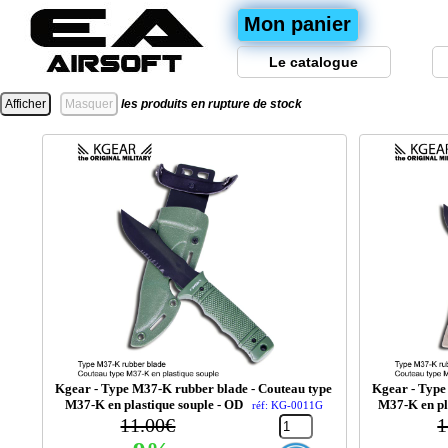
Mon panier
Le catalogue
les produits en rupture de stock
Kgear - Type M37-K rubber blade - Couteau type
Kgear - Type
M37-K en plastique souple - OD
M37-K en pl
réf: KG-0011G
11.00€
1